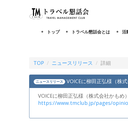
トップ
トラベル懇話会とは
活
トラベル懇話会とは
TOP
ニュースリリース
詳細
会長挨拶
VOICEに柳田正弘様（
定款
ニュースリリース
VOICEに柳田正弘様（株式会社かも
会費等
https://www.tmclub.jp/pages/opinio
歴史・歩み