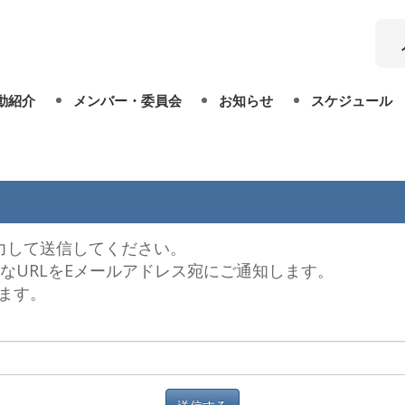
動紹介
メンバー・委員会
お知らせ
スケジュール
会員
今後の予定
役員
過去のイベント
力して送信してください。
委員会
なURLをEメールアドレス宛にご通知します。
ます。