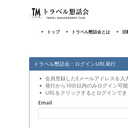
トップ
トラベル懇話会とは
活
トラベル懇話会とは
トラベル懇話会 :: ログインURL発行
会長挨拶
会員登録したEメールアドレスを入
定款
発行から10分以内のみログイン可能
URLをクリックするとログインでき
会費等
Email
歴史・歩み