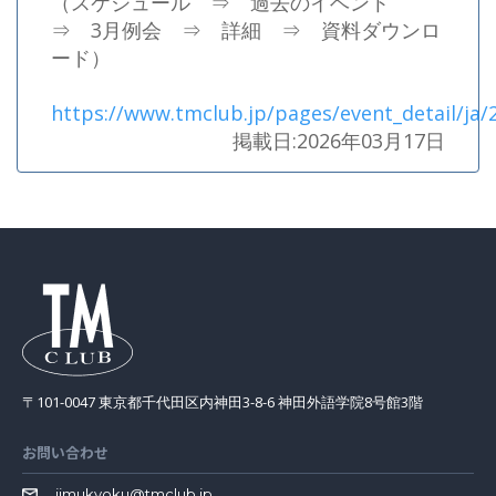
（スケジュール ⇒ 過去のイベント
⇒ 3月例会 ⇒ 詳細 ⇒ 資料ダウンロ
ード）
https://www.tmclub.jp/pages/event_detail/ja/2
掲載日:2026年03月17日
〒101-0047 東京都千代田区内神田3-8-6 神田外語学院8号館3階
お問い合わせ
jimukyoku@tmclub.jp