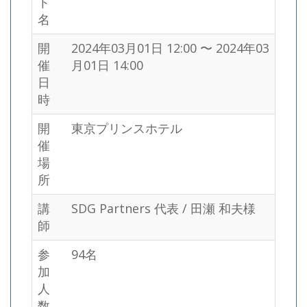
ト
名
開
2024年03月01日 12:00 〜 2024年03
催
月01日 14:00
日
時
開
東京プリンスホテル
催
場
所
講
SDG Partners 代表 / 田瀬 和夫様
師
参
94名
加
人
数