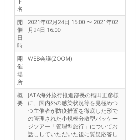
ト
名
開
2021年02月24日 15:00 〜 2021年02
催
月24日 16:00
日
時
開
WEB会議(ZOOM)
催
場
所
概
JATA海外旅行推進部長の稲田正彦様
要
に、国内外の感染状況等を見極めつ
つ主催者が防疫措置を徹底した形で
の管理された小規模分散型パッケー
ジツアー「管理型旅行」についてお
話ししていただいた後に質疑応答し