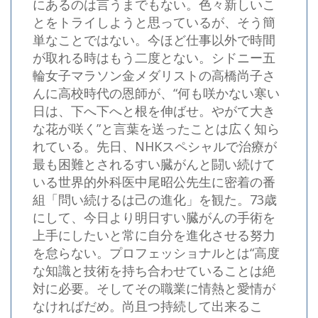
にあるのは言うまでもない。色々新しいこ
とをトライしようと思っているが、そう簡
単なことではない。今ほど仕事以外で時間
が取れる時はもう二度とない。シドニー五
輪女子マラソン金メダリストの高橋尚子さ
んに高校時代の恩師が、“何も咲かない寒い
日は、下へ下へと根を伸ばせ。やがて大き
な花が咲く”と言葉を送ったことは広く知ら
れている。先日、NHKスペシャルで治療が
最も困難とされるすい臓がんと闘い続けて
いる世界的外科医中尾昭公先生に密着の番
組「問い続けるは己の進化」を観た。73歳
にして、今日より明日すい臓がんの手術を
上手にしたいと常に自分を進化させる努力
を怠らない。プロフェッショナルとは“高度
な知識と技術を持ち合わせていることは絶
対に必要。そしてその職業に情熱と愛情が
なければだめ。尚且つ持続して出来るこ